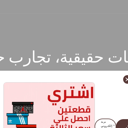
ت حقيقية، تجارب ح
بريد
إلكتروني *