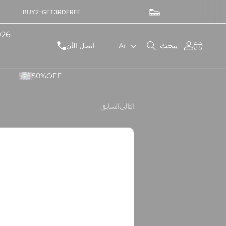
👟
FREESHIPPING-FIRSTORDER
026
ل
عربة
تسجيل
يبحث
Ar
اتصل الآن
التسوق
الدخول
غ
50%OFF
ة
التالي
السابق