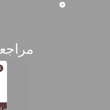
مراجعا
يشترك