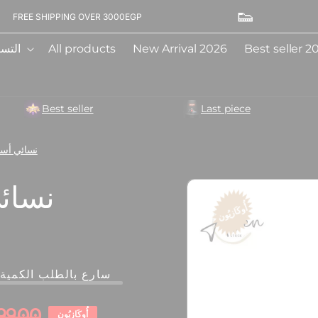
👟
GP
BUY2-GET3RDFREE
Best seller 2
New Arrival 2026
All products
التسو
Best seller
Last piece
حذاء AIR 97 نسا
انتقل
إلى
معلومات
أُوكَازيُون
المنتج
سارع بالطلب الكمية ال
99.00
أُوكَازيُون