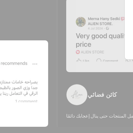
 فضائي
كائ
تى ينال إعجابك دائمًا