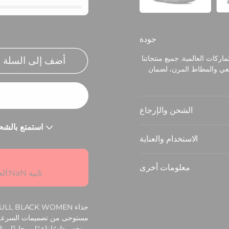
جودة
اركات العالمية. جميع منتجاتنا
أضف إلى السلة
يعي والمطاط المرن، لضمان
الشحن والإرجاع
استمتع بالشحن المجاني عند إنفاق 3000 جنيه مصري
الاستخدام والعناية
معلومات أخرى
ثانية
NaN
:
الح
مستوحى من تصميمات السرعة وت
يمنحه مظهرًا ناعمًا ومحايدًا، ي