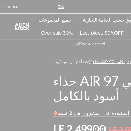
👟
إلى
FREE SHIPPING OVER 3000E
المحتوى
ق حسب العلامة التجارية
جميع المجموعات
Over sale 30%
Last piece 50%OFF
New arrival
ئي أسود بالكامل
/
أحذية رياضية (W)
/
بيت
حذاء AIR 97 نسائي
أسود بالكامل
متبقية في المخزون هي 2 فقط
س
LE 2,499.00
ا
LE 3,9