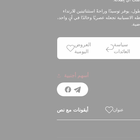
Air M كاملة الطول، يوفر توسيدًا وراحةً استثنائيتين للارتداء
الانسيابية تجعله عصريًا وخالدًا في آنٍ واحد،
ضية.
سياسة
العروض
العائدات
اليومية
أسهم أجنبية
أيقونات مع نص
عنوان
رمز